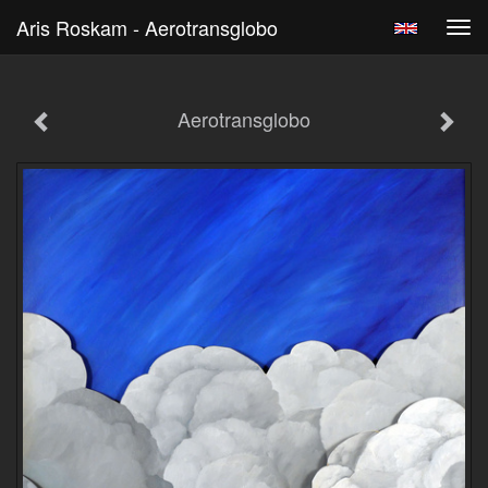
Aris Roskam - Aerotransglobo
Tog
navi
Aerotransglobo