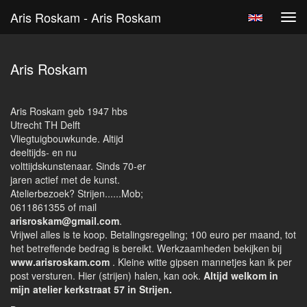
Aris Roskam - Aris Roskam
Tog
navi
Aris Roskam
Aris Roskam geb 1947 hbs
Utrecht TH Delft
Vliegtuigbouwkunde. Altijd
deeltijds- en nu
volttijdskunstenaar. Sinds 70-er
jaren actief met de kunst.
Atelierbezoek? Strijen......Mob;
0611861355 of mail
arisroskam@gmail.com
.
Vrijwel alles is te koop. Betalingsregeling; 100 euro per maand, tot
het betreffende bedrag is bereikt. Werkzaamheden bekijken bij
www.arisroskam.com
. Kleine witte gipsen mannetjes kan ik per
post versturen. Hier (strijen) halen, kan ook.
Altijd welkom in
mijn atelier kerkstraat 57 in Strijen.