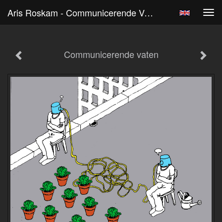
Aris Roskam - Communicerende Vaten
Tog
navi
Communicerende vaten